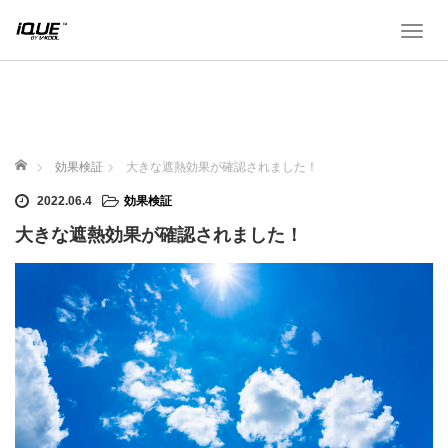
T
o
g
g
l
e
ホーム
n
効果検証
大きな遮熱効果が確認されました！
a
2022.06.4
効果検証
v
i
大きな遮熱効果が確認されました！
g
a
t
i
o
n