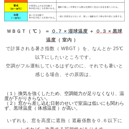
ＷＢＧＴ（ ℃ ） ＝
０.７ × 湿球温度
＋
０.３ × 黒球
温度
（ 室内 ）
で計算される暑さ指数（ WBGT ）を、なんとか 25℃
以下にしたいところです。
空調がフル運転しているはずなのに、それでも暑いと
感じる場合、その原因は、
（１）換気を強くしたため、空調能力が足りなくなり、温
度が下がりきらない。
（２）窓から差し込む日射のせいで室温は低いにも関わら
ず、黒球温度（ 体感温度 ）が高い。
いずれも、窓を高度に遮熱（ 遮蔽係数を０.６以下に