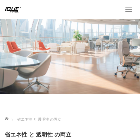
T
o
g
g
l
e
n
a
v
i
g
a
t
i
o
n
ホーム
省エネ性 と 透明性 の両立
省エネ性 と 透明性 の両立