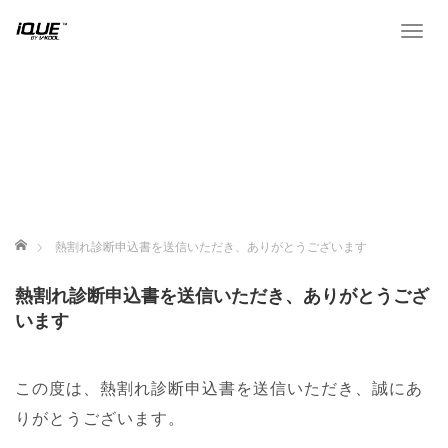
T
o
g
g
l
e
n
a
v
i
ホーム
熱割れ診断申込書を送信いただき、ありがとうございます
g
a
熱割れ診断申込書を送信いただき、ありがとうござ
t
います
i
o
n
この度は、熱割れ診断申込書を送信いただき、誠にあ
りがとうございます。