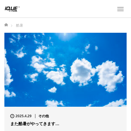
T
o
g
ホーム
酷暑
g
l
e
n
a
v
i
g
a
t
i
o
n
2025.4.29
その他
また酷暑がやってきます…